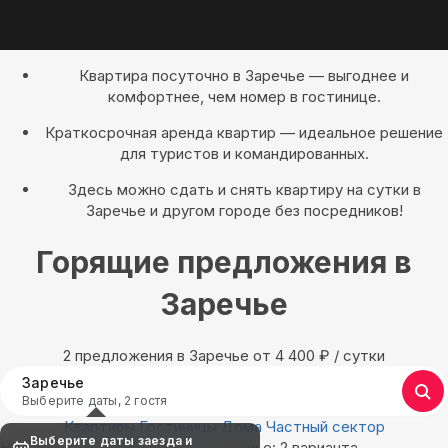
Квартира посуточно в Заречье — выгоднее и
комфортнее, чем номер в гостинице.
Краткосрочная аренда квартир — идеальное решение
для туристов и командированных.
Здесь можно сдать и снять квартиру на сутки в
Заречье и другом городе без посредников!
Горящие предложения в
Заречье
2 предложения в Заречье oт 4 400
₽
/ сутки
Заречье
Выберите даты, 2 гостя
Квартиры
Гостиницы
Дома
Частный сектор
Выберите даты заезда и
Найдём, где остановиться в Заречье: 2 варианта