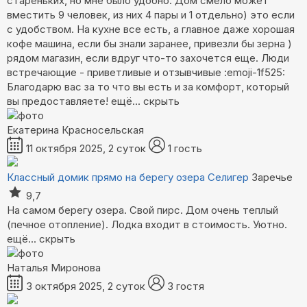
стареньких, но мне было удобно. Дом смело может
вместить 9 человек, из них 4 пары и 1 отдельно) это если
с удобством. На кухне все есть, а главное даже хорошая
кофе машина, если бы знали заранее, привезли бы зерна )
рядом магазин, если вдруг что-то захочется еще. Люди
встречающие - приветливые и отзывчивые :emoji-1f525:
Благодарю вас за то что вы есть и за комфорт, который
вы предоставляете!
ещё...
скрыть
Екатерина Красносельская
11 октября 2025, 2 суток
1 гость
Классный домик прямо на берегу озера Селигер
Заречье
9,7
На самом берегу озера. Свой пирс. Дом очень теплый
(печное отопление). Лодка входит в стоимость. Уютно.
ещё...
скрыть
Наталья Миронова
3 октября 2025, 2 суток
3 гостя