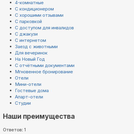
4-комнатные
С кондиционером
С хорошими отзывами
С парковкой
С доступом для инвалидов
С джакузи
С интернетом
Заезд с животными
Для вечеринок
На Новый Год
С отчётными документами
Мгновенное бронирование
Отели
Мини-отели
Гостевые дома
Апарт-отели
Студии
Наши преимущества
Ответов: 1